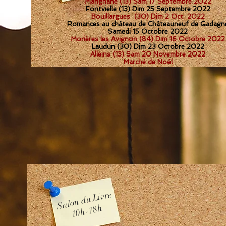
Marignane (13) Sam 17 Septembre 2022
Fontvielle (13) Dim 25 Septembre 2022
Bouillargues (30) Dim 2 Oct 2022
Romances au château de Châteauneuf de Gadagn
Samedi 15 Octobre 2022
Morières les Avignon (84) Dim 16 Octobre 2022
Laudun (30) Dim 23 Octobre 2022
Alleins (13) Sam 20 Novembre 2022
Marché de Noël
Salon du Livre
10h-18h